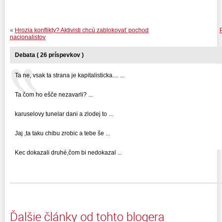
«
Hrozia konflikty? Aktivisti chcú zablokovať pochod
nacionalistov
Debata ( 26 príspevkov )
Ta ne, vsak ta strana je kapitalisticka.... ...
Ta čom ho ešče nezavarli? ...
karuselovy tunelar dani a zlodej to ...
Jaj ,ta taku chibu zrobic a tebe še ...
Kec dokazali druhé,čom bi nedokazal ...
Ďalšie články od tohto blogera