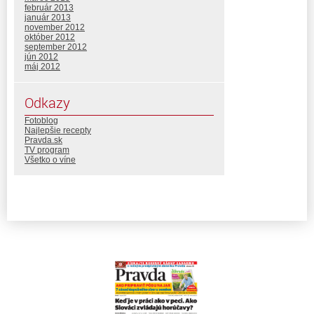
február 2013
január 2013
november 2012
október 2012
september 2012
jún 2012
máj 2012
Odkazy
Fotoblog
Najlepšie recepty
Pravda.sk
TV program
Všetko o víne