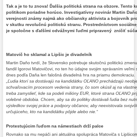
Tak a je to tu znova! Ďalšia politická strana na obzore. Tento
politikom poriadne horúco. Investigatívny novinár Martin Daňo
verejnosti známy najmä ako občiansky aktivista a bojovník prot
v skutku revolučnú politickú stranu. Prostredníctvom sociálne
je spoločne s ďalšími odvážnymi ľuďmi pripravený zničiť súča
Matovič ho sklamal a Lipšic je divadelník
Martin Daňo tvrdí, že Slovensko potrebuje skutočnú politickú zmenu,
fandil Igorovi Matovičovi, no ten ho údajne svojim správaním veľm
dnes podľa Daňa len falošná divadelná hra na priamu demokraciu.
„Ľudia ktorí sa dostávajú na kandidátku OĽANO prechádzajú neob
schvaľovacím procesom vedenia strany, čo som okúsil aj na vlastnej
treba zamyslieť, kde sa podeli milióny EUR, ktoré strana OĽANO pri
volebné obdobia. Chcem, aby sa do politiky dostávali ľudia bez nutn
výsledkov svojej práce a podpory občanov, aby neexistovala svojvô
určujúceho, kto na kandidátku pôjde alebo nie.“
Protestujúcim ľuďom na námestiach drží palce
Rovnako sa mu nepáči ani aktuálna spolupráca Matoviča s Lipšicom, 