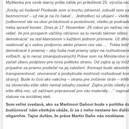
Myšlienka pre vznik starny prišla náhle pri príležitosti 25. výročia ne
„Kocky sú hodené! Poobede som si trochu zdriemol, zobudil som s
bezmocnosť – už nie je na čo čakať… Jednotlivci sú ubíjaní – všetko
(odbornosť ide na úkor príslušnosti a poslušnosti, všetko je podria
treba spraviť koniec. Dnes je 17. November: 25 rokov po nežnej rev
vidieť, že pre prospech väčšiny občanov sa tu nerobí takmer vôbec 
demokracia“ sa stal klamstvom v každom jednom písmene. Už dlho 
realizovať aj s vašou podporou alebo priamo cez vás….. Treba totiž 
demokracie k priamej – aby ľudia mali priamy vplyv na rozhodovani
voľbách, aj to neraz zmanipulovaných) Práve som na Ministerstvo 
začatí zberu podpisov pre novú politickú stranu. Od zajtra aj vy mô
prípadne sa priamo podieľať na jej založení. Koncept bude absolútn
transparentnosť, otvorenosť a poskytnutie možnosti rozhodovať k
strany). Bude to čosi ako vakcína – strana pre zničenie strán – infil
na slovensku ešte nikto nemal odvahu zaviesť. Zajtra prídu všetky 
ešte dlhá noc, už začínam pripravovať pre vás materiály….“
napísal
statuse na sociálnej sieti.
Som veľmi zvedavá, ako sa Martinovi Daňovi bude v politike dari
budúcnosť nám všetkým ukáže, či sa z neho nestane len ďalšia
oligarchie. Tajne dufám, že práve Martin Daňo nás nesklame.