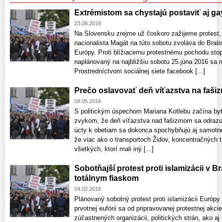
Extrémistom sa chystajú postaviť aj ga
23.06.2016
Na Slovensku zrejme už čoskoro zažijeme protest
nacionalista Magát na túto sobotu zvoláva do Bratis
Európy. Proti blížiacemu protestnému pochodu stop l
naplánovaný na najbližšiu sobotu 25.júna 2016 sa m
Prostredníctvom sociálnej siete facebook [...]
Prečo oslavovať deň víťazstva na faš
09.05.2016
S politickým úspechom Mariana Kotlebu začína byť
zvykom, že deň víťazstva nad fašizmom sa odrazu
úcty k obetiam sa dokonca spochybňujú aj samotné
že viac ako o transportoch Židov, koncentračných 
všetkých, ktorí mali iný [...]
Sobotňajší protest proti islamizácii v 
totálnym fiaskom
04.02.2016
Plánovaný sobotný protest proti islamizácii Európy 
prvotnej eufórii sa od pripravovanej protestnej akc
zúčastnených organizácii, politických strán, ako a