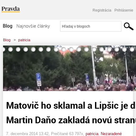
Registrácia
Prihlásenie
Blog
Najnovšie články
Najčítanejšie články
Blog
>
patricia
Najkomentovanejšie články
>
Matovič ho sklamal a Lipšic je divadelník! Martin Daňo zakladá novú stranu
Zoznam blogov
Komerčné blogy
Matovič ho sklamal a Lipšic je d
Martin Daňo zakladá novú stran
7. decembra 2014 13:42
, Prečítané 63 797x,
patricia
,
Nezaradené