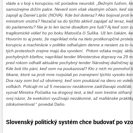
vláde a v boji s korupciou nič poriadne neurobil.
„Bežným ľuďom, ktor
samozrejme držím palce. Neveril som však vlastným očiam, keď som 
zapojil aj Daniel Lipšic (NOVA). Kde bol doteraz? Ako bojoval proti 
ministrom vnútra? Nezačal sa do týchto aktivít zapájať až teraz, k
do parlamentu? Nie je to len lacné divadlom pre ľudí? Aj keď som za
tragikomické vidieť ho po boku Matoviča či Sulíka. Už len čakám, k
Hovorím to aj preto, že napríklad mňa na tieto protikorupčné protes
korupciu a machinácie v politike odhaľujem denne a nesiem za to n
tých protestoch zrejme majú iba vyvolení. Pritom vďaka mojej aktivi
pochybných kšeftov, napríklad tender Ministerstva dopravy na 29 m
pred rokom odhalil aktuálne pochybný tender Národnej diaľničnej s
Kde boli títo páni, keď som na poukazoval? Kto z nich mi pomohol brá
šikane, ktoré sa proti mne rozpútali po zverejnení týchto vysoko 
Dva razy som bol už obvinený, keď som poukázal na dieru vo vole
voľbách. Policajti mi už 5 mesiacov nezákonne zadržiavajú vodičák
vyzval Ministra Počiatka na drogový test, a tiež som trestne stíhaný 
svoj názor, že exekútori využívajú nezákonné, až mafiánske praktik
zdokumentoval.
“ povedal Daňo.
Slovenský politický systém chce budovať po vzo