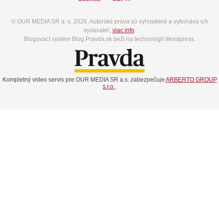
© OUR MEDIA SR a. s. 2026. Autorské práva sú vyhradené a vykonáva ich
vydavateľ,
viac info
.
Blogovací systém Blog.Pravda.sk beží na technológií Wordpress.
Kompletný video servis pre OUR MEDIA SR a.s. zabezpečuje
ARBERTO GROUP
s.r.o.
.