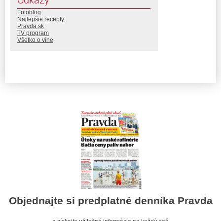
Fotoblog
Najlepšie recepty
Pravda.sk
TV program
Všetko o víne
Objednajte si predplatné denníka Pravda