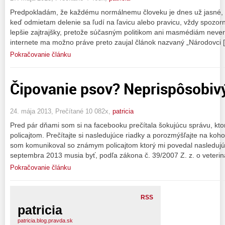
Predpokladám, že každému normálnemu človeku je dnes už jasné, že
keď odmietam delenie sa ľudí na ľavicu alebo pravicu, vždy spozor
lepšie zajtrajšky, pretože súčasným politikom ani masmédiám never
internete ma možno práve preto zaujal článok nazvaný „Národovci 
Pokračovanie článku
Čipovanie psov? Neprispôsobivý
24. mája 2013, Prečítané 10 082x,
patricia
Pred pár dňami som si na facebooku prečítala šokujúcu správu, kt
policajtom. Prečítajte si nasledujúce riadky a porozmýšľajte na koho
som komunikoval so známym policajtom ktorý mi povedal nasledujú
septembra 2013 musia byť, podľa zákona č. 39/2007 Z. z. o veterin
Pokračovanie článku
RSS
patricia
patricia.blog.pravda.sk