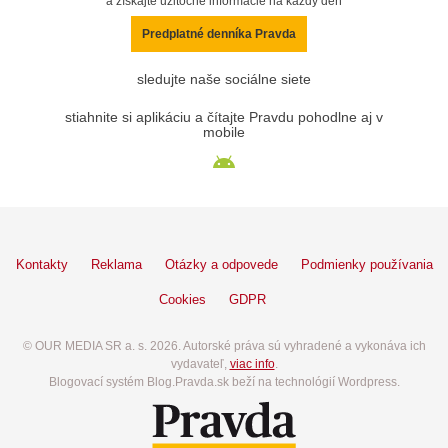
a získajte užitočné informácie na každý deň
Predplatné denníka Pravda
sledujte naše sociálne siete
stiahnite si aplikáciu a čítajte Pravdu pohodlne aj v
mobile
Kontakty
Reklama
Otázky a odpovede
Podmienky používania
Cookies
GDPR
© OUR MEDIA SR a. s. 2026. Autorské práva sú vyhradené a vykonáva ich
vydavateľ,
viac info
.
Blogovací systém Blog.Pravda.sk beží na technológií Wordpress.