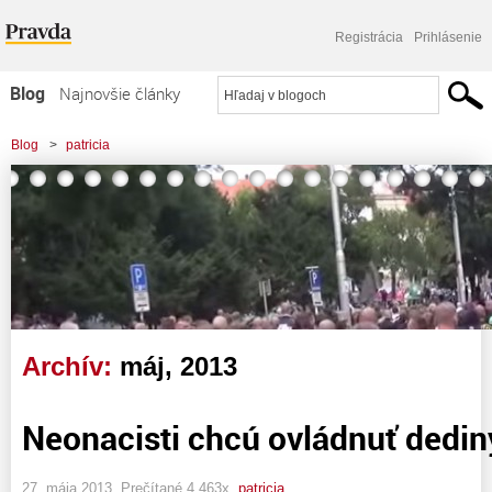
Registrácia
Prihlásenie
Blog
Najnovšie články
Najčítanejšie články
Blog
>
patricia
Najkomentovanejšie články
Zoznam blogov
Komerčné blogy
Archív:
máj, 2013
Neonacisti chcú ovládnuť dediny
27. mája 2013, Prečítané 4 463x,
patricia