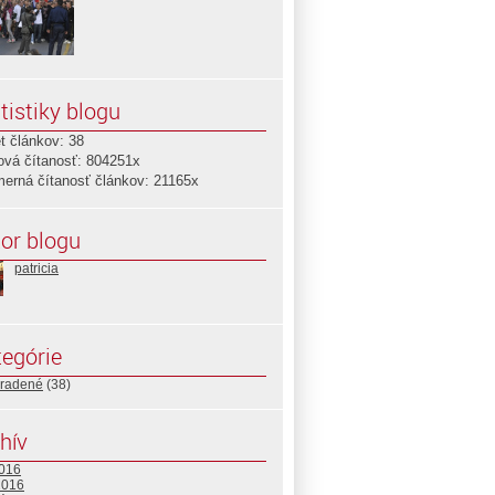
tistiky blogu
t článkov: 38
ová čítanosť: 804251x
merná čítanosť článkov: 21165x
or blogu
patricia
egórie
radené
(38)
hív
2016
2016