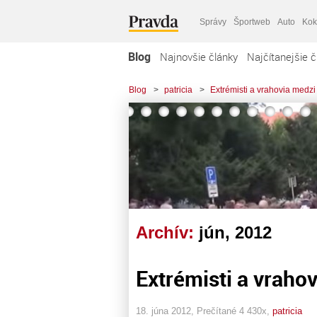
Správy
Športweb
Auto
Kok
Blog
Najnovšie články
Najčítanejšie č
Blog
>
patricia
>
Extrémisti a vrahovia medzi
Archív:
jún, 2012
Extrémisti a vraho
18. júna 2012, Prečítané 4 430x,
patricia