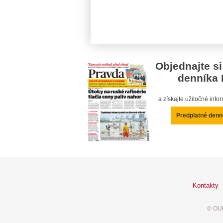
Objednajte si
denníka 
a získajte užitočné inf
Predplatné denn
Kontakty
© OUR