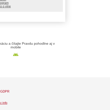
rogram
o o víne
likáciu a čítajte Pravdu pohodlne aj v
mobile
GDPR
c info
.