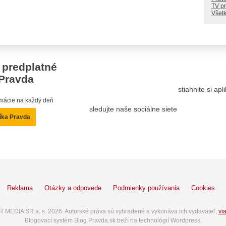
TV p
Všetk
 predplatné
Pravda
stiahnite si ap
ormácie na každý deň
sledujte naše sociálne siete
íka Pravda
Reklama
Otázky a odpovede
Podmienky používania
Cookies
 MEDIA SR a. s. 2026. Autorské práva sú vyhradené a vykonáva ich vydavateľ,
via
Blogovací systém Blog.Pravda.sk beží na technológií Wordpress.