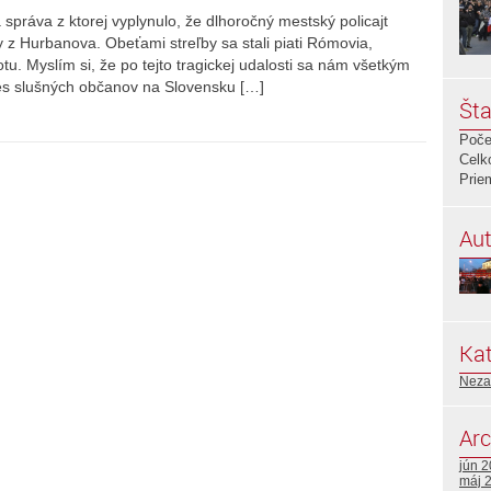
správa z ktorej vyplynulo, že dlhoročný mestský policajt
y z Hurbanova. Obeťami streľby sa stali piati Rómovia,
tu. Myslím si, že po tejto tragickej udalosti sa nám všetkým
s slušných občanov na Slovensku […]
Šta
Poče
Celk
Prie
Aut
Kat
Neza
Arc
jún 
máj 