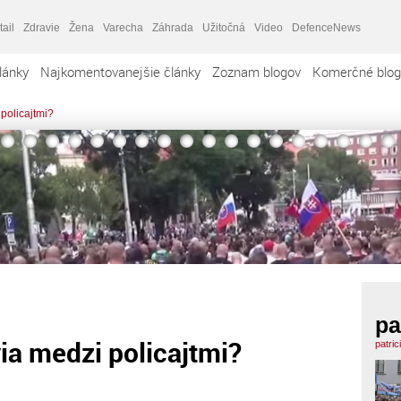
tail
Zdravie
Žena
Varecha
Záhrada
Užitočná
Video
DefenceNews
lánky
Najkomentovanejšie články
Zoznam blogov
Komerčné blog
 policajtmi?
pa
via medzi policajtmi?
patric