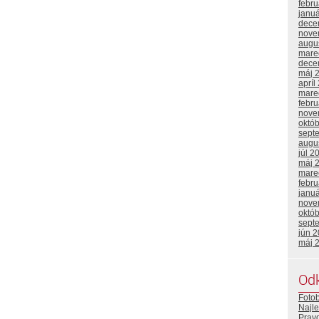
febr
janu
dece
nove
augu
mare
dece
máj 
apríl
mare
febr
nove
októ
sept
augu
júl 2
máj 
mare
febr
janu
nove
októ
sept
jún 
máj 
Od
Foto
Najle
Prav