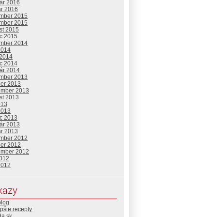
uár 2016
ár 2016
mber 2015
mber 2015
st 2015
c 2015
mber 2014
2014
 2014
c 2014
uár 2014
mber 2013
ber 2013
ember 2013
st 2013
013
2013
c 2013
uár 2013
ár 2013
mber 2012
ber 2012
ember 2012
2012
2012
kazy
blog
pšie recepty
da.sk