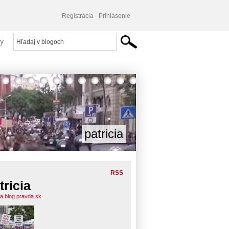
Registrácia
Prihlásenie
y
patricia
RSS
tricia
ia.blog.pravda.sk